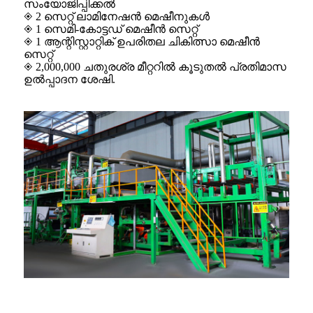
സംയോജിപ്പിക്കൽ
◈ 2 സെറ്റ് ലാമിനേഷൻ മെഷീനുകൾ
◈ 1 സെമി-കോട്ടഡ് മെഷീൻ സെറ്റ്
◈ 1 ആന്റിസ്റ്റാറ്റിക് ഉപരിതല ചികിത്സാ മെഷീൻ
സെറ്റ്
◈ 2,000,000 ചതുരശ്ര മീറ്ററിൽ കൂടുതൽ പ്രതിമാസ
ഉൽപ്പാദന ശേഷി.