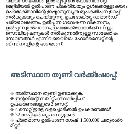
വ്യവസായങ്ങൾ. ഇത് മുഴുവൻ കോമ്പോസിറ്റ്
മെറ്റീരിയൽ ഉൽ‌പാദന പ്രക്രിയയും ഉൾക്കൊള്ളുകയും
ഉപഭോക്താവിന്റെ ഇഷ്ടാനുസൃത രൂപകൽപ്പന ഉറപ്പ്
നൽകുകയും ചെയ്യുന്നു. ഉപഭോക്തൃ ഡിമാൻഡ്
പര്യവേക്ഷണം, ഉൽപ്പന്ന ഗവേഷണ വികസനം,
ഉൽപ്പന്ന ഉൽ‌പാദനം, ഉപഭോക്താക്കൾക്ക് സിസ്റ്റം
സൊല്യൂഷനുകൾ നൽകുന്നതിനുള്ള സാങ്കേതിക
സേവനങ്ങൾ എന്നിവയെല്ലാം ഫോർസൈറ്റിന്റെ
ബിസിനസ്സിന്റെ ഭാഗമാണ്.
അടിസ്ഥാന തുണി വർക്ക്‌ഷോപ്പ്:
◈ അടിസ്ഥാന തുണി ഉണ്ടാക്കുക.
◈ ഇന്റലിജന്റ് സ്ലിറ്റിംഗ് വാർപ്പിംഗ്
ഉപകരണങ്ങളുടെ 2 സെറ്റ്.
◈ 4 സെറ്റ് ഇരട്ട-വളച്ചൊടിക്കൽ ഉപകരണങ്ങൾ
◈ 32 റേപ്പിയർ ലൂം സെറ്റുകൾ
◈ പ്രതിമാസ ഉൽപാദന ശേഷി 1,500,000 ചതുരശ്ര
മീറ്റർ