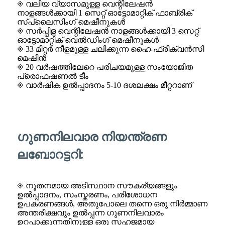
◈ വലിയ വ്യാസമുള്ള വെന്റിലേഷൻ
നാളങ്ങൾക്കായി 1 സെറ്റ് ഓട്ടോമാറ്റിക് ഫാബ്രിക്
സ്പ്ലൈസിംഗ് മെഷീനുകൾ
◈ സർപ്പിള വെന്റിലേഷൻ നാളങ്ങൾക്കായി 3 സെറ്റ്
ഓട്ടോമാറ്റിക് വെൽഡിംഗ് മെഷീനുകൾ
◈ 33 മീറ്റർ നീളമുള്ള ചലിക്കുന്ന ഹൈ-ഫ്രീക്വൻസി
മെഷീൻ
◈ 20 വർഷത്തിലേറെ പരിചയമുള്ള സംയോജിത
പ്രൊഫഷണൽ ടീം
◈ വാർഷിക ഉൽപ്പാദനം 5-10 ദശലക്ഷം മീറ്ററാണ്
ഗുണനിലവാര നിയന്ത്രണ
ലബോറട്ടറി:
◈ നൂതനമായ അടിസ്ഥാന സൗകര്യങ്ങളും
ഉൽപ്പാദനം, സംസ്കരണം, പരിശോധന
ഉപകരണങ്ങൾ, അതുപോലെ തന്നെ ഒരു നിർമ്മാണ
അന്തരീക്ഷവും ഉൽപ്പന്ന ഗുണനിലവാരം
ഉറപ്പാക്കുന്നതിനുള്ള ഒരു സഹജമായ