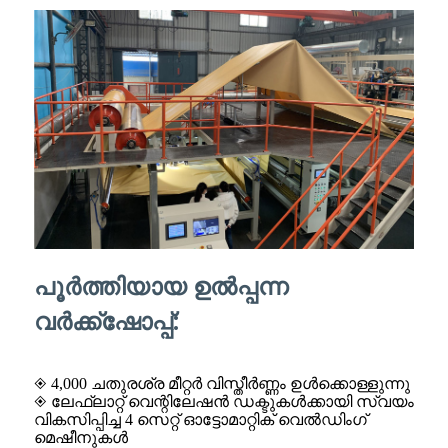
പൂർത്തിയായ ഉൽപ്പന്ന
വർക്ക്‌ഷോപ്പ്:
◈ 4,000 ചതുരശ്ര മീറ്റർ വിസ്തീർണ്ണം ഉൾക്കൊള്ളുന്നു
◈ ലേഫ്ലാറ്റ് വെന്റിലേഷൻ ഡക്ടുകൾക്കായി സ്വയം
വികസിപ്പിച്ച 4 സെറ്റ് ഓട്ടോമാറ്റിക് വെൽഡിംഗ്
മെഷീനുകൾ