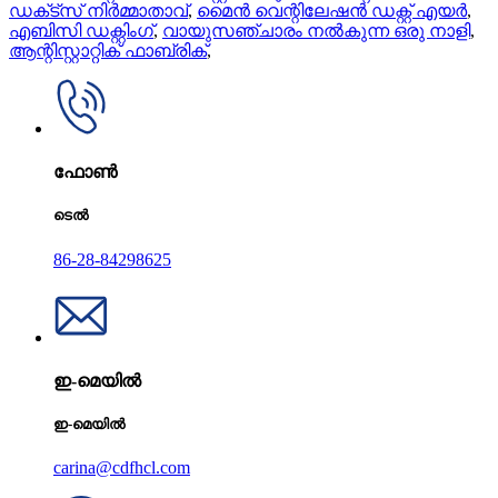
ഡക്‌ട്‌സ് നിർമ്മാതാവ്
,
മൈൻ വെന്റിലേഷൻ ഡക്റ്റ് എയർ
,
എബിസി ഡക്റ്റിംഗ്
,
വായുസഞ്ചാരം നൽകുന്ന ഒരു നാളി
,
ആന്റിസ്റ്റാറ്റിക് ഫാബ്രിക്
,
ഫോൺ
ടെൽ
86-28-84298625
ഇ-മെയിൽ
ഇ-മെയിൽ
carina@cdfhcl.com