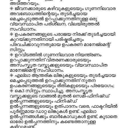
അടിത്തറയും.
◈ ജീവനക്കാരുടെ കഴിവുകളുടെയും ഗുണനിലവാര
അവബോധത്തിന്റെയും തുടർച്ചയായ
മെച്ചപ്പെടുത്തൽ ഉറപ്പാക്കുന്നതിനുള്ള ഒരു
വ്യവസ്ഥാപിത പരിശീലന, വിലയിരുത്തൽ
സംവിധാനം.
◈ ഉപകരണങ്ങളുടെ പരാജയ നിരക്ക് തുടർച്ചയായി
കുറയ്ക്കുന്നതിനായി പരിഷ്കരിച്ചതും
പ്രവചിക്കാവുന്നതുമായ ഉപകരണ മാനേജ്മെന്റ്
സിസ്റ്റം
◈ ഉറവിടത്തിൽ ഗുണനിലവാര നിയന്ത്രണം
ഉറപ്പാക്കുന്നതിന് വിതരണക്കാരുടെയും
അസംസ്കൃത വസ്തുക്കളുടെയും വ്യവസ്ഥാപിത
മാനേജ്മെന്റ് സംവിധാനം.
◈ എല്ലാ ആന്തരിക ലിങ്കുകളുടെയും തുടർച്ചയായ
മെച്ചപ്പെടുത്തൽ ഉറപ്പാക്കുന്നതിന് നൂതന
ഉപകരണങ്ങളുടെയും രീതികളുടെയും പ്രയോഗം;
◈ കെ3 സിസ്റ്റം സ്ഥാപിച്ചു. അസംസ്കൃത
വസ്തുക്കളുടെ വാങ്ങൽ മുതൽ സെമി-ഫിനിഷ്ഡ്
ഉൽപ്പന്നങ്ങളുടെയും ഫിനിഷ്ഡ്
ഉൽപ്പന്നങ്ങളുടെയും ഉത്പാദനം വരെ, ഫാക്ടറിയിൽ
പൂർണ്ണമായ ഡാറ്റ ലിങ്കുകൾ ഉണ്ട്. എല്ലാ
ഉൽപ്പന്നങ്ങൾക്കും ബാർകോഡുകൾ ഉണ്ട്, കൂടാതെ
ഓരോ ഉൽപ്പന്നത്തിനും കണ്ടെത്താനുള്ള
കഴിവുമുണ്ട്.