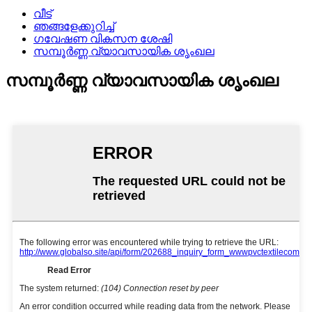
വീട്
ഞങ്ങളേക്കുറിച്ച്
ഗവേഷണ വികസന ശേഷി
സമ്പൂർണ്ണ വ്യാവസായിക ശൃംഖല
സമ്പൂർണ്ണ വ്യാവസായിക ശൃംഖല