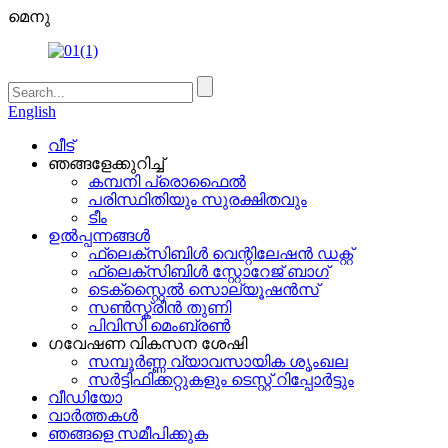
മെനു
English
വീട്
ഞങ്ങളേക്കുറിച്ച്
കമ്പനി പ്രൊഫൈൽ
പരിസ്ഥിതിയും സുരക്ഷിതവും
ടീം
ഉൽപ്പന്നങ്ങൾ
ഫ്ലെക്സിബിൾ വെന്റിലേഷൻ ഡക്റ്റ്
ഫ്ലെക്സിബിൾ സ്റ്റോറേജ് ബാഗ്
ടെക്സ്റ്റൈൽ സൊല്യൂഷൻസ്
സൺസ്ക്രീൻ തുണി
പിവിസി മെംബ്രൺ
ഗവേഷണ വികസന ശേഷി
സമ്പൂർണ്ണ വ്യാവസായിക ശൃംഖല
സർട്ടിഫിക്കറ്റുകളും ടെസ്റ്റ് റിപ്പോർട്ടും
വീഡിയോ
വാർത്തകൾ
ഞങ്ങളെ സമീപിക്കുക