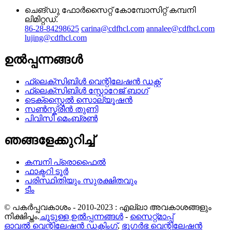
ചെങ്‌ഡു ഫോർ‌സൈറ്റ് കോമ്പോസിറ്റ് കമ്പനി
ലിമിറ്റഡ്.
86-28-84298625
carina@cdfhcl.com
annalee@cdfhcl.com
lujing@cdfhcl.com
ഉൽപ്പന്നങ്ങൾ
ഫ്ലെക്സിബിൾ വെന്റിലേഷൻ ഡക്റ്റ്
ഫ്ലെക്സിബിൾ സ്റ്റോറേജ് ബാഗ്
ടെക്സ്റ്റൈൽ സൊല്യൂഷൻ
സൺസ്ക്രീൻ തുണി
പിവിസി മെംബ്രൺ
ഞങ്ങളേക്കുറിച്ച്
കമ്പനി പ്രൊഫൈൽ
ഫാക്ടറി ടൂർ
പരിസ്ഥിതിയും സുരക്ഷിതവും
ടീം
© പകർപ്പവകാശം - 2010-2023 : എല്ലാ അവകാശങ്ങളും
നിക്ഷിപ്തം.
ചൂടുള്ള ഉൽപ്പന്നങ്ങൾ
-
സൈറ്റ്മാപ്പ്
ഓവൽ വെന്റിലേഷൻ ഡക്റ്റിംഗ്
,
ഭൂഗർഭ വെന്റിലേഷൻ