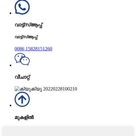
വാട്ട്‌സ്ആപ്പ്
വാട്ട്‌സ്ആപ്പ്
0086 15828151260
വീചാറ്റ്
മുകളിൽ