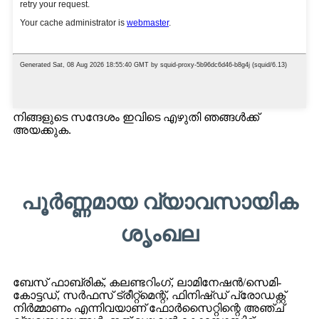
നിങ്ങളുടെ സന്ദേശം ഇവിടെ എഴുതി ഞങ്ങൾക്ക്
അയക്കുക.
പൂർണ്ണമായ വ്യാവസായിക
ശൃംഖല
ബേസ് ഫാബ്രിക്, കലണ്ടറിംഗ്, ലാമിനേഷൻ/സെമി-
കോട്ടഡ്, സർഫസ് ട്രീറ്റ്മെന്റ്, ഫിനിഷ്ഡ് പ്രോഡക്റ്റ്
നിർമ്മാണം എന്നിവയാണ് ഫോർസൈറ്റിന്റെ അഞ്ച്