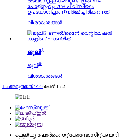
തടയാനുള്ള കഴിവുണ്ട്. ഇത് 30%
പോളിസ്റ്ററും 70% പിവിസിയും
ഉപയോഗിച്ചാണ് നിർമ്മിച്ചിരിക്കുന്നത്.
വിശദാംശങ്ങൾ
®
ജൂലി
®
ജൂലി
വിശദാംശങ്ങൾ
1
2
അടുത്തത് >
>>
പേജ് 1 / 2
ചെങ്‌ഡു ഫോർ‌സൈറ്റ് കോമ്പോസിറ്റ് കമ്പനി