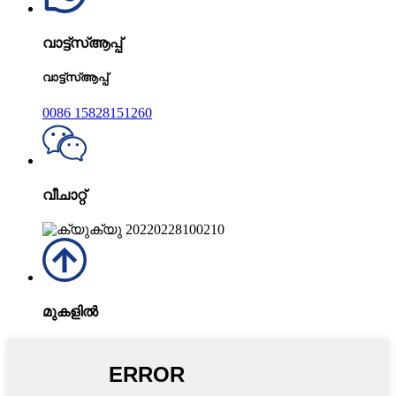
വാട്ട്‌സ്ആപ്പ്
വാട്ട്‌സ്ആപ്പ്
0086 15828151260
വീചാറ്റ്
മുകളിൽ