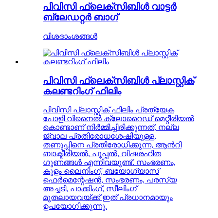
പിവിസി ഫ്ലെക്സിബിൾ വാട്ടർ
ബ്ലേഡറ്റർ ബാഗ്
വിശദാംശങ്ങൾ
പിവിസി ഫ്ലെക്സിബിൾ പ്ലാസ്റ്റിക്
കലണ്ടറിംഗ് ഫിലിം
പിവിസി പ്ലാസ്റ്റിക് ഫിലിം പ്രത്യേക
പോളി വിനൈൽ ക്ലോറൈഡ് മെറ്റീരിയൽ
കൊണ്ടാണ് നിർമ്മിച്ചിരിക്കുന്നത്, നല്ല
ജ്വാല പ്രതിരോധശേഷിയുള്ള,
തണുപ്പിനെ പ്രതിരോധിക്കുന്ന, ആൻറി
ബാക്ടീരിയൽ, പൂപ്പൽ, വിഷരഹിത
ഗുണങ്ങൾ എന്നിവയുണ്ട്. സംഭരണം,
കുളം ലൈനിംഗ്, ബയോഗ്യാസ്
ഫെർമെന്റേഷൻ, സംഭരണം, പരസ്യ
അച്ചടി, പാക്കിംഗ്, സീലിംഗ്
മുതലായവയ്ക്ക് ഇത് പ്രധാനമായും
ഉപയോഗിക്കുന്നു.