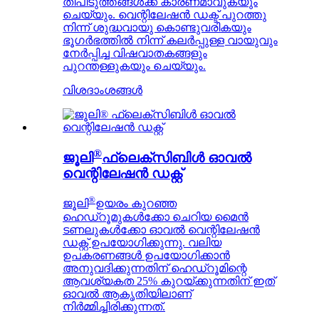
തീപിടുത്തങ്ങൾക്ക് കാരണമാവുകയും
ചെയ്യും. വെന്റിലേഷൻ ഡക്ട് പുറത്തു
നിന്ന് ശുദ്ധവായു കൊണ്ടുവരികയും
ഭൂഗർഭത്തിൽ നിന്ന് കലർപ്പുള്ള വായുവും
നേർപ്പിച്ച വിഷവാതകങ്ങളും
പുറന്തള്ളുകയും ചെയ്യും.
വിശദാംശങ്ങൾ
®
ജൂലി
ഫ്ലെക്സിബിൾ ഓവൽ
വെന്റിലേഷൻ ഡക്റ്റ്
®
ജൂലി
ഉയരം കുറഞ്ഞ
ഹെഡ്‌റൂമുകൾക്കോ ​​ചെറിയ മൈൻ
ടണലുകൾക്കോ ​​ഓവൽ വെന്റിലേഷൻ
ഡക്റ്റ് ഉപയോഗിക്കുന്നു. വലിയ
ഉപകരണങ്ങൾ ഉപയോഗിക്കാൻ
അനുവദിക്കുന്നതിന് ഹെഡ്‌റൂമിന്റെ
ആവശ്യകത 25% കുറയ്ക്കുന്നതിന് ഇത്
ഓവൽ ആകൃതിയിലാണ്
നിർമ്മിച്ചിരിക്കുന്നത്.