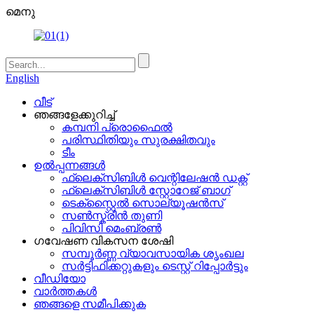
മെനു
English
വീട്
ഞങ്ങളേക്കുറിച്ച്
കമ്പനി പ്രൊഫൈൽ
പരിസ്ഥിതിയും സുരക്ഷിതവും
ടീം
ഉൽപ്പന്നങ്ങൾ
ഫ്ലെക്സിബിൾ വെന്റിലേഷൻ ഡക്റ്റ്
ഫ്ലെക്സിബിൾ സ്റ്റോറേജ് ബാഗ്
ടെക്സ്റ്റൈൽ സൊല്യൂഷൻസ്
സൺസ്ക്രീൻ തുണി
പിവിസി മെംബ്രൺ
ഗവേഷണ വികസന ശേഷി
സമ്പൂർണ്ണ വ്യാവസായിക ശൃംഖല
സർട്ടിഫിക്കറ്റുകളും ടെസ്റ്റ് റിപ്പോർട്ടും
വീഡിയോ
വാർത്തകൾ
ഞങ്ങളെ സമീപിക്കുക