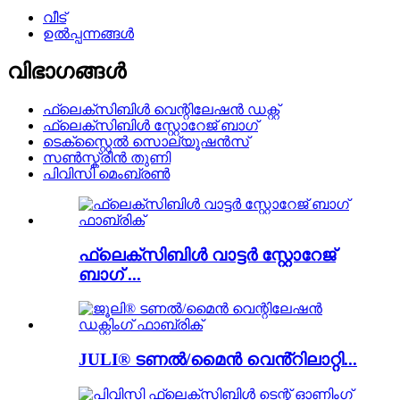
വീട്
ഉൽപ്പന്നങ്ങൾ
വിഭാഗങ്ങൾ
ഫ്ലെക്സിബിൾ വെന്റിലേഷൻ ഡക്റ്റ്
ഫ്ലെക്സിബിൾ സ്റ്റോറേജ് ബാഗ്
ടെക്സ്റ്റൈൽ സൊല്യൂഷൻസ്
സൺസ്ക്രീൻ തുണി
പിവിസി മെംബ്രൺ
ഫ്ലെക്സിബിൾ വാട്ടർ സ്റ്റോറേജ്
ബാഗ് ...
JULI® ടണൽ/മൈൻ വെൻ്റിലാറ്റി...