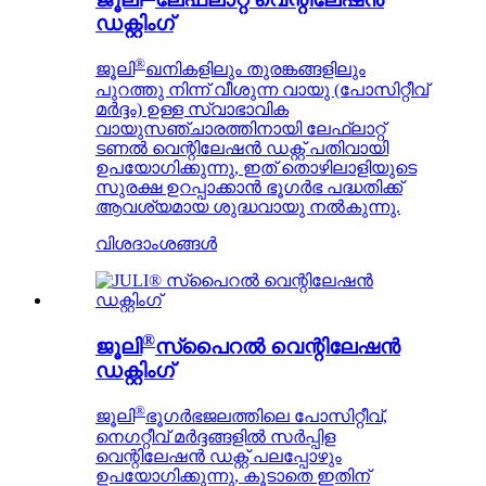
ഡക്റ്റിംഗ്
®
ജൂലി
ഖനികളിലും തുരങ്കങ്ങളിലും
പുറത്തു നിന്ന് വീശുന്ന വായു (പോസിറ്റീവ്
മർദ്ദം) ഉള്ള സ്വാഭാവിക
വായുസഞ്ചാരത്തിനായി ലേഫ്ലാറ്റ്
ടണൽ വെന്റിലേഷൻ ഡക്റ്റ് പതിവായി
ഉപയോഗിക്കുന്നു, ഇത് തൊഴിലാളിയുടെ
സുരക്ഷ ഉറപ്പാക്കാൻ ഭൂഗർഭ പദ്ധതിക്ക്
ആവശ്യമായ ശുദ്ധവായു നൽകുന്നു.
വിശദാംശങ്ങൾ
®
ജൂലി
സ്പൈറൽ വെന്റിലേഷൻ
ഡക്റ്റിംഗ്
®
ജൂലി
ഭൂഗർഭജലത്തിലെ പോസിറ്റീവ്,
നെഗറ്റീവ് മർദ്ദങ്ങളിൽ സർപ്പിള
വെന്റിലേഷൻ ഡക്റ്റ് പലപ്പോഴും
ഉപയോഗിക്കുന്നു, കൂടാതെ ഇതിന്