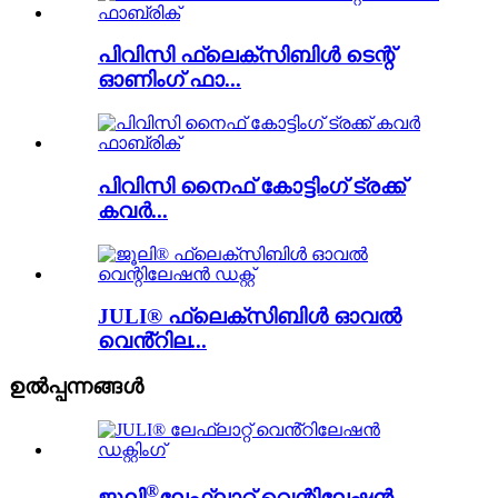
പിവിസി ഫ്ലെക്സിബിൾ ടെന്റ്
ഓണിംഗ് ഫാ...
പിവിസി നൈഫ് കോട്ടിംഗ് ട്രക്ക്
കവർ...
JULI® ഫ്ലെക്സിബിൾ ഓവൽ
വെൻ്റില...
ഉൽപ്പന്നങ്ങൾ
®
ജൂലി
ലേഫ്ലാറ്റ് വെന്റിലേഷൻ