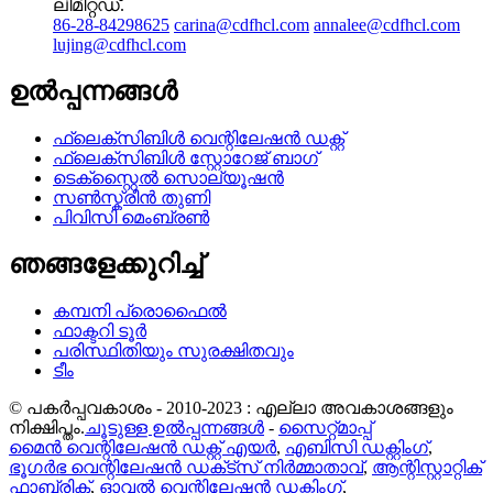
ലിമിറ്റഡ്.
86-28-84298625
carina@cdfhcl.com
annalee@cdfhcl.com
lujing@cdfhcl.com
ഉൽപ്പന്നങ്ങൾ
ഫ്ലെക്സിബിൾ വെന്റിലേഷൻ ഡക്റ്റ്
ഫ്ലെക്സിബിൾ സ്റ്റോറേജ് ബാഗ്
ടെക്സ്റ്റൈൽ സൊല്യൂഷൻ
സൺസ്ക്രീൻ തുണി
പിവിസി മെംബ്രൺ
ഞങ്ങളേക്കുറിച്ച്
കമ്പനി പ്രൊഫൈൽ
ഫാക്ടറി ടൂർ
പരിസ്ഥിതിയും സുരക്ഷിതവും
ടീം
© പകർപ്പവകാശം - 2010-2023 : എല്ലാ അവകാശങ്ങളും
നിക്ഷിപ്തം.
ചൂടുള്ള ഉൽപ്പന്നങ്ങൾ
-
സൈറ്റ്മാപ്പ്
മൈൻ വെന്റിലേഷൻ ഡക്റ്റ് എയർ
,
എബിസി ഡക്റ്റിംഗ്
,
ഭൂഗർഭ വെന്റിലേഷൻ ഡക്‌ട്‌സ് നിർമ്മാതാവ്
,
ആന്റിസ്റ്റാറ്റിക്
ഫാബ്രിക്
,
ഓവൽ വെന്റിലേഷൻ ഡക്റ്റിംഗ്
,