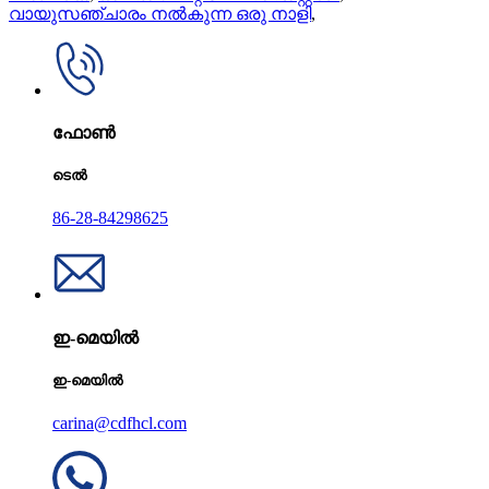
വായുസഞ്ചാരം നൽകുന്ന ഒരു നാളി
,
ഫോൺ
ടെൽ
86-28-84298625
ഇ-മെയിൽ
ഇ-മെയിൽ
carina@cdfhcl.com